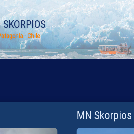
s SKORPIOS
atagonia · Chile
MN Skorpios I