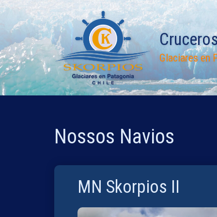
Pular
para
o
Crucero
conteúdo
Glaciares en P
Nossos Navios
MN Skorpios II