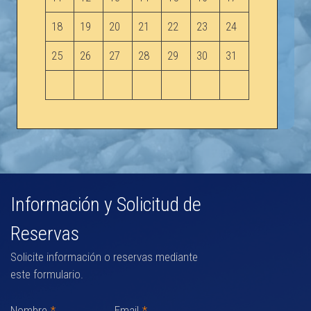
18
19
20
21
22
23
24
25
26
27
28
29
30
31
Información y Solicitud de
Reservas
Solicite información o reservas mediante
este formulario.
Nombre
*
Email
*