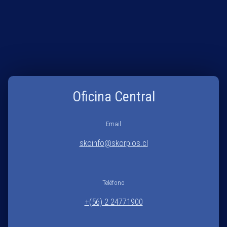
Oficina Central
Email
skoinfo@skorpios.cl
Teléfono
+(56) 2 24771900