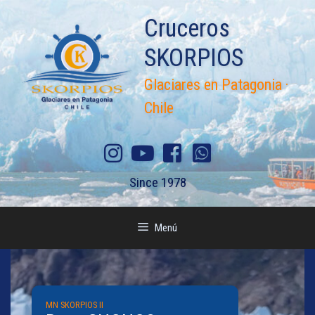
Saltar
Cruceros
al
contenido
SKORPIOS
Glaciares en Patagonia ·
Chile
Since 1978
Menú
MN SKORPIOS II