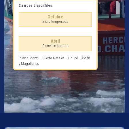
2 zarpes disponibles
Octubre
Inicio temporada
Abril
Cierre temporada
Puerto Montt – Puerto Natales – Chiloé – Aysén
y Magallanes