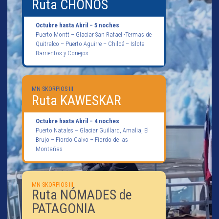
Ruta CHONOS
Octubre hasta Abril – 5 noches
Puerto Montt – Glaciar San Rafael -Termas de
Quitralco – Puerto Aguirre – Chiloé – Islote
Barrientos y Conejos
MN SKORPIOS III
Ruta KAWESKAR
Octubre hasta Abril – 4 noches
Puerto Natales – Glaciar Guillard, Amalia, El
Brujo – Fiordo Calvo – Fiordo de las
Montañas
MN SKORPIOS III
Ruta NÓMADES de
PATAGONIA