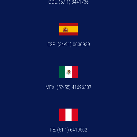
COL: (57-1) 3441736
ESP: (34-91) 0606938
MEX: (52-55) 41696337
PE: (51-1) 6419562