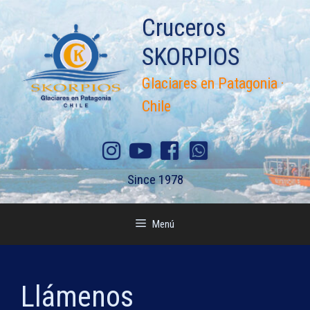
Saltar
Cruceros
al
contenido
SKORPIOS
Glaciares en Patagonia ·
Chile
Since 1978
Menú
Llámenos