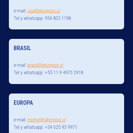
e-mail:
usa@skorpios.cl
Tel y whatsapp: 954 802-1198
BRASIL
e-mail:
brasil@skorpios.cl
Tel y whatsapp: +55 11 9 4970 2918
EUROPA
e-mail:
michel@skorpios.cl
Tel y whatsapp: +34 625 93 9971