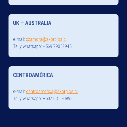
UK – AUSTRALIA
e-mail:
xzamora@skorpios.cl
Tel y whatsapp: +569 79052945
CENTROAMÉRICA
e-mail:
centroamerica@skorpios.cl
Tel y whatsapp: +507 6315-0893