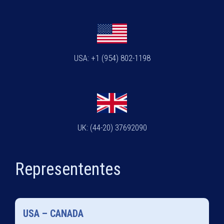
USA: +1 (954) 802-1198
UK: (44-20) 37692090
Represententes
USA – CANADA