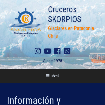
Saltar
Cruceros
al
contenido
SKORPIOS
Glaciares en Patagonia ·
Chile
Since 1978
Menú
Información y