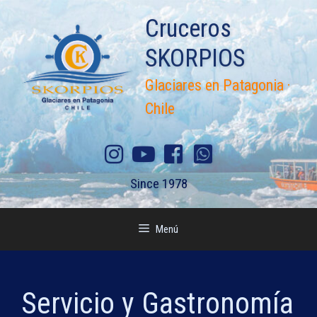
Saltar
Cruceros
al
contenido
SKORPIOS
Glaciares en Patagonia ·
Chile
Since 1978
Menú
Servicio y Gastronomía