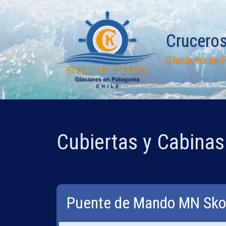
Saltar
al
contenido
Crucero
Glaciares en P
Cubiertas y Cabinas