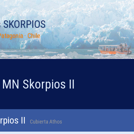
s SKORPIOS
atagonia · Chile
 MN Skorpios II