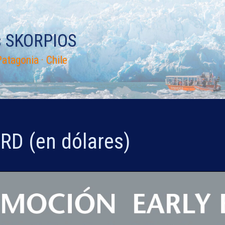
s SKORPIOS
atagonia · Chile
RD (en dólares)