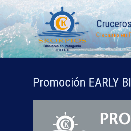
Saltar
al
contenido
Crucero
Glaciares en P
Promoción EARLY BI