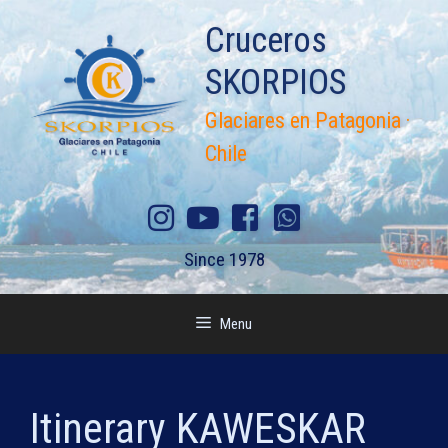
Skip
Cruceros
to
content
SKORPIOS
Glaciares en Patagonia ·
Chile
Since 1978
Menu
Itinerary KAWESKAR