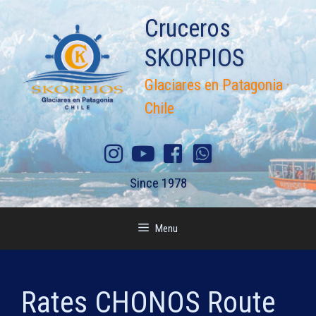
Skip
Cruceros
to
content
SKORPIOS
Glaciares en Patagonia ·
Chile
Since 1978
Menu
Rates CHONOS Route