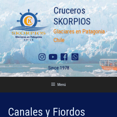
Saltar
Cruceros
al
contenido
SKORPIOS
Glaciares en Patagonia ·
Chile
Since 1978
Menú
Canales y Fiordos