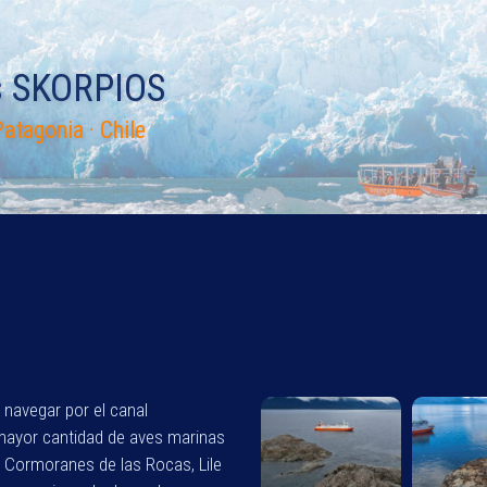
s SKORPIOS
atagonia · Chile
navegar por el canal
mayor cantidad de aves marinas
s Cormoranes de las Rocas, Lile