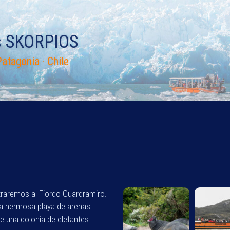
s SKORPIOS
atagonia · Chile
traremos al Fiordo Guardramiro.
una hermosa playa de arenas
de una colonia de elefantes