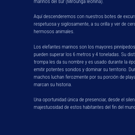
marinos del sur (Mirounga leonina).
Aquí descenderemos con nuestros botes de excurs
respetuosa y sigilosamente, a su orilla y ver de ce
hermosos animales.
Los elefantes marinos son los mayores pinnípedos
pueden superar los 6 metros y 4 toneladas. Su dist
trompa les da su nombre y es usado durante la ép
emitir potentes sonidos y dominar su territorio. Du
machos luchan ferozmente por su porción de playa
marcan su historia.
Una oportunidad única de presenciar, desde el silenci
majestuosidad de estos habitantes del fin del mun