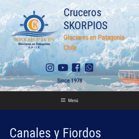
Saltar
Cruceros
al
contenido
SKORPIOS
Glaciares en Patagonia ·
Chile
Since 1978
Menú
Canales y Fiordos