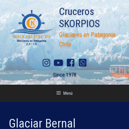
Saltar
Cruceros
al
contenido
SKORPIOS
Glaciares en Patagonia ·
Chile
Since 1978
Menú
Glaciar Bernal