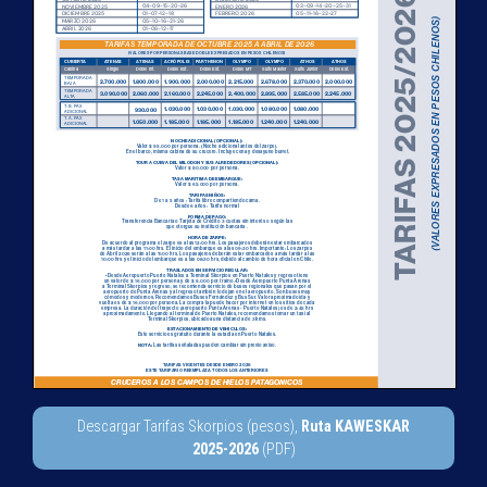
Descargar Tarifas Skorpios (pesos),
Ruta KAWESKAR
2025-2026
(PDF)