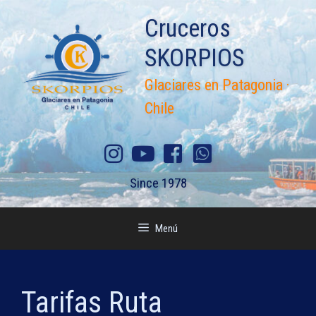
Saltar
Cruceros
al
contenido
SKORPIOS
Glaciares en Patagonia ·
Chile
Since 1978
Menú
Tarifas Ruta