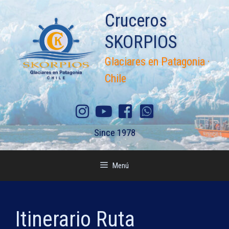
Saltar
Cruceros
al
contenido
SKORPIOS
Glaciares en Patagonia ·
Chile
Since 1978
Menú
Itinerario Ruta